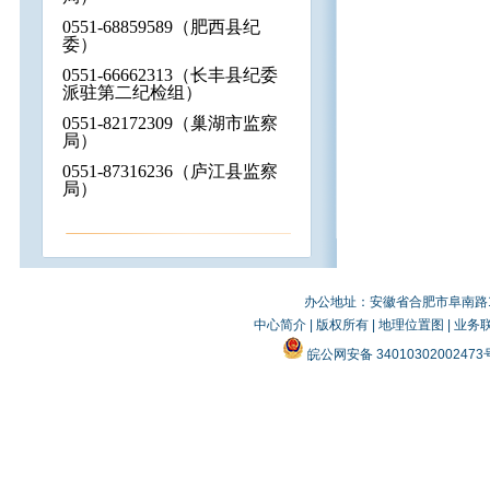
0551-68859589
（肥西县纪
委）
0551-66662313
（长丰县纪委
派驻第二纪检组）
0551-82172309
（巢湖市监察
局）
0551-87316236
（庐江县监察
局）
办公地址：安徽省合肥市阜南路19
中心简介
|
版权所有
|
地理位置图
|
业务
皖公网安备 3401030200247