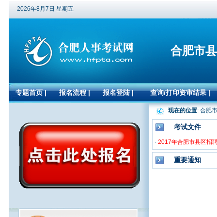
2026年8月7日 星期五
合肥市县
专题首页
|
报名流程
|
报名登陆
|
查询/打印资审结果
|
现在的位置
: 合
考试文件
·
2017年合肥市县区招
重要通知