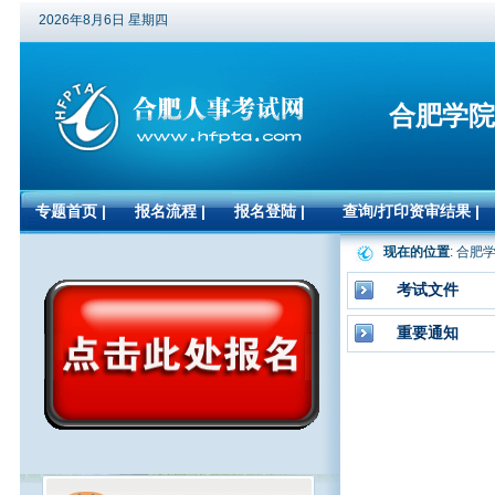
2026年8月6日 星期四
合肥学院
专题首页
|
报名流程
|
报名登陆
|
查询/打印资审结果
|
现在的位置
: 合
考试文件
重要通知