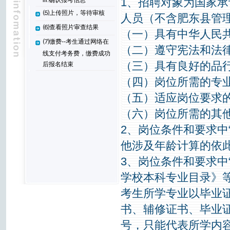
1、招聘对象为国家
iii.确认报考信息
⑸上传照片，等待审核
人员（不含肥东县管
⑹查看照片审查结果
（一）具有中华人民
⑺缴费--考生通过网络在
（二）遵守宪法和法
线支付考务费，缴费成功
（三）具有良好的品
后报名结束
（四）岗位所需的专
（五）适应岗位要求
（六）岗位所需的其
2、岗位条件和要求中“年
他涉及年龄计算的依
3、岗位条件和要求中
学校本科专业目录》
考生所学专业以毕业
书、辅修证书、毕业
号，只能代表所学内