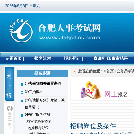
2026年8月8日 星期六
专题首页
|
报名流程
|
报名登陆
|
查询/打印资审结果
|
您现在的位置： >首页 >公务员考
报名步骤
网
⑴
考生登陆并设置密码
上
⑵开始报名
报
⑶阅读报名须知并签订诚
名
信承诺书
⑷填写报考信息
i.填写资格审查表
招聘岗位及条件
ii.选择报考职位