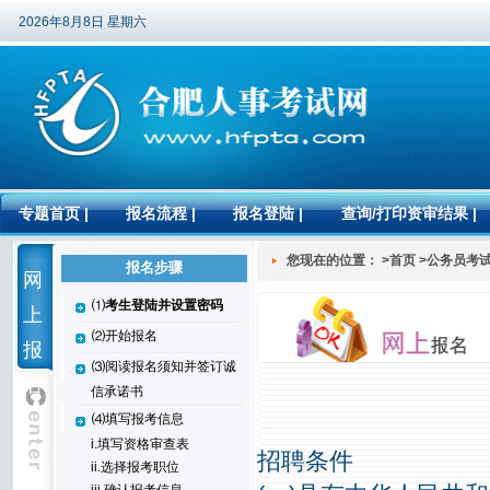
2026年8月8日 星期六
专题首页
|
报名流程
|
报名登陆
|
查询/打印资审结果
|
您现在的位置： >首页 >公务员考
报名步骤
网
⑴
考生登陆并设置密码
上
⑵开始报名
报
⑶阅读报名须知并签订诚
名
信承诺书
⑷填写报考信息
i.填写资格审查表
招聘条件
ii.选择报考职位