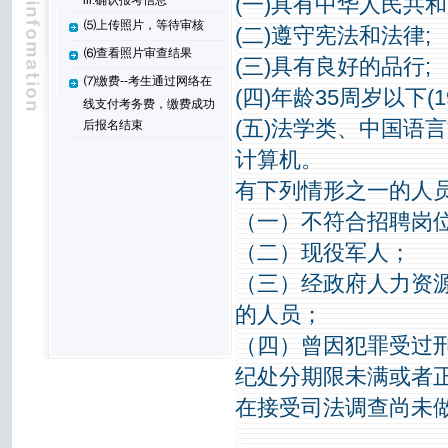
(一)具有中华人民共和
iii.确认报考信息
⑸上传照片，等待审核
(二)遵守宪法和法律;
⑹查看照片审查结果
(三)具有良好的品行;
⑺缴费--考生通过网络在
(四)年龄35周岁以下(
线支付考务费，缴费成功
(五)法学类、中国语
后报名结束
计算机。
有下列情形之一的人
（一）不符合招聘岗
（二）现役军人；
（三）经政府人力资
的人员；
（四）曾因犯罪受过
纪处分期限未满或者
在接受司法调查尚未