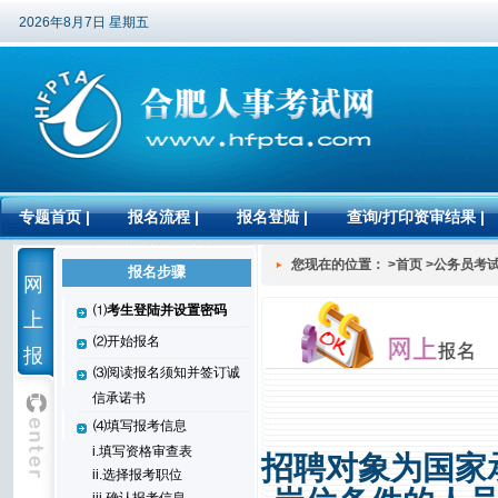
2026年8月7日 星期五
专题首页
|
报名流程
|
报名登陆
|
查询/打印资审结果
|
您现在的位置： >首页 >公务员考
报名步骤
网
⑴
考生登陆并设置密码
上
⑵开始报名
报
⑶阅读报名须知并签订诚
名
信承诺书
⑷填写报考信息
i.填写资格审查表
招聘对象为国家
ii.选择报考职位