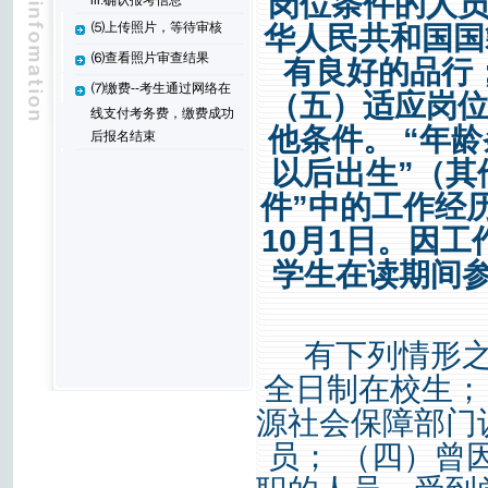
岗位条件的人员
iii.确认报考信息
⑸上传照片，等待审核
华人民共和国国
⑹查看照片审查结果
有良好的品行
⑺缴费--考生通过网络在
（五）适应岗位
线支付考务费，缴费成功
他条件。 “年龄
后报名结束
以后出生”（其
件”中的工作经
10月1日。因
学生在读期间
有下列情形之
全日制在校生；
源社会保障部门
员； （四）曾