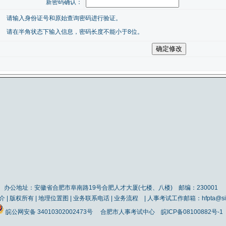
新密码确认：
、
请输入身份证号和原始查询密码进行验证。
、
请在半角状态下输入信息，密码长度不能小于8位。
办公地址：安徽省合肥市阜南路19号合肥人才大厦(七楼、八楼) 邮编：230001
介
|
版权所有
|
地理位置图
|
业务联系电话
|
业务流程
| 人事考试工作邮箱：hfpta@sin
皖公网安备 34010302002473号
合肥市人事考试中心
皖ICP备08100882号-1