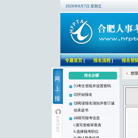
2026年8月7日 星期五
专题首页
|
报名流程
|
报名登
您现
报名步骤
网
⑴考生登陆并设置密码
上
⑵开始报名
报
⑶阅读报名须知并签订诚
名
信承诺书
⑷填写报考信息
i.填写资格审查表
ii.选择报考职位