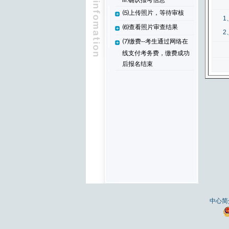
iii.确认报考信息
⑸上传照片，等待审核
1
⑹查看照片审查结果
2
⑺缴费--考生通过网络在
线支付考务费，缴费成功
后报名结束
中心简