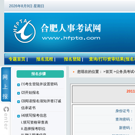
2026年8月9日 星期日
专题首页
|
报名流程
|
报名登陆
|
查询/打印资审结果(报名
您现在的位置： >首页 >公务员考试
报名步骤
网
⑴考生登陆并设置密码
上
20
⑵开始报名
报
⑶阅读报名须知并签订诚
名
信承诺书
身份证号：
⑷填写报考信息
查询密码：
i.填写资格审查表
新密码：
ii.选择报考职位