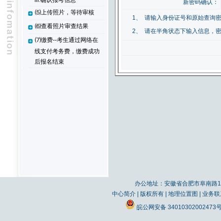
iii.确认报考信息
新密码确认：
⑸上传照片，等待审核
1、
请输入身份证号和原始查询
⑹查看照片审查结果
2、
请在半角状态下输入信息，密
⑺缴费--考生通过网络在
线支付考务费，缴费成功
后报名结束
办公地址：安徽省合肥市阜南路19
中心简介
|
版权所有
|
地理位置图
|
业务联
皖公网安备 34010302002473