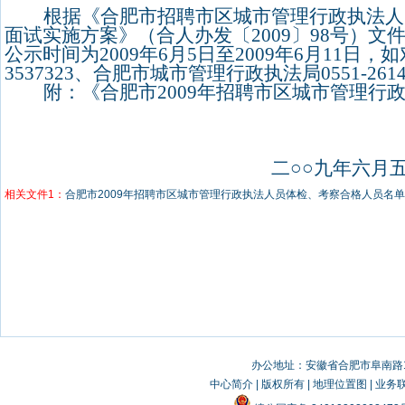
根据《合肥市招聘市区城市管理行政执法人
面试实施方案》（合人办发〔
2009
〕
98
号）文
公示时间为
2009
年
6
月
5
日至
2009
年
6
月
11
日，
如
3537323
、合肥市城市管理行政执法局
0551-261
附：《
合肥市
2009
年招聘市区城市管理行
二○○九年六月
相关文件1：
合肥市2009年招聘市区城市管理行政执法人员体检、考察合格人员名单
办公地址：安徽省合肥市阜南路19
中心简介
|
版权所有
|
地理位置图
|
业务